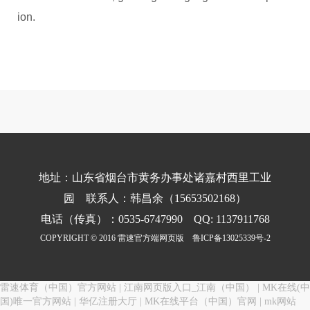
ion.
地址：山东省烟台市黄务办事处诸嘉村西里工业
园 联系人：韩昌余（15653502168）
电话（传真）：0535-6747990 QQ: 1137911768
COPYRIGHT © 2016 雷速官方端网页版
鲁ICP备13025339号-2
雷速体育（中国）官方网站
|
江南网页版入口_江南（中国）
|
MK在线(中
国)唯一官方网站
|
华亿注册大厅
|
MK在线平台（中国）官网
|
mk网站